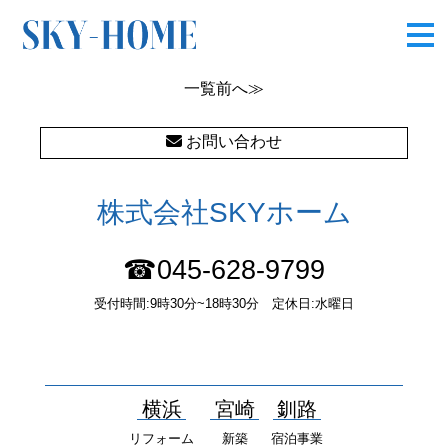
六浦東１丁目Ⅱ★20190514
一覧
前へ≫
お問い合わせ
株式会社SKYホーム
☎045-628-9799
受付時間:9時30分~18時30分 定休日:水曜日
〒232-0052 神奈川県横浜市南区井土ヶ谷中町37番1 国土交通大
臣（１）第10277号
横浜
宮崎
釧路
リフォーム
新築
宿泊事業