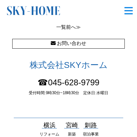
図1
一覧
前へ≫
お問い合わせ
株式会社SKYホーム
☎045-628-9799
受付時間:9時30分~18時30分 定休日:水曜日
〒232-0052 神奈川県横浜市南区井土ヶ谷中町37番1 国土交通大
臣（１）第10277号
横浜
宮崎
釧路
リフォーム
新築
宿泊事業