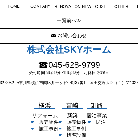
OLYMPUS DIGITAL CAMERA
HOME
COMPANY
RENOVATION
NEW HOUSE
OTHER
一覧
前へ≫
お問い合わせ
株式会社SKYホーム
☎045-628-9799
受付時間:9時30分~18時30分 定休日:水曜日
232-0052 神奈川県横浜市南区井土ヶ谷中町37番1 国土交通大臣（１）第1027
横浜
宮崎
釧路
リフォーム
新築
宿泊事業
販売物件
販売物件
民泊
施工事例
施工事例
標準設備