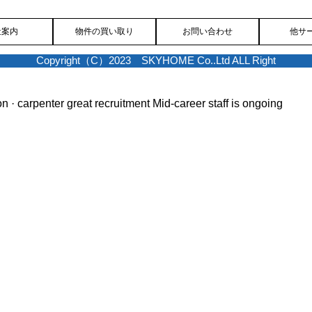
社案内
物件の買い取り
お問い合わせ
他サ
Copyright（C）2023 SKYHOME Co..Ltd ALL Right
on · carpenter great recruitment
Mid-career staff is ongoing