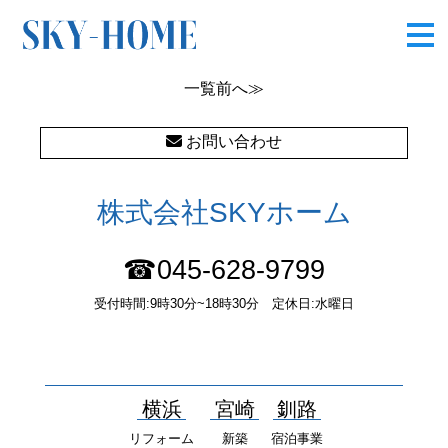
OLYMPUS DIGITAL CAMERA
一覧
前へ≫
お問い合わせ
株式会社SKYホーム
☎045-628-9799
受付時間:9時30分~18時30分 定休日:水曜日
〒232-0052 神奈川県横浜市南区井土ヶ谷中町37番1 国土交通大
臣（１）第10277号
横浜
宮崎
釧路
リフォーム
新築
宿泊事業