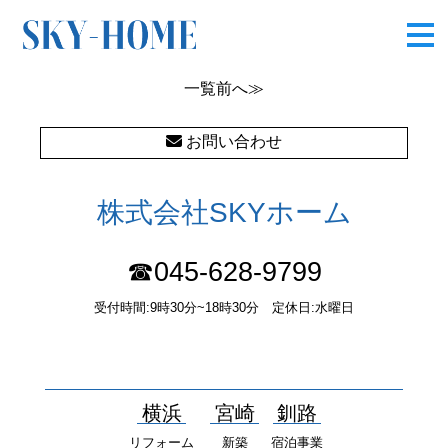
上中里町
一覧
前へ≫
お問い合わせ
株式会社SKYホーム
☎045-628-9799
受付時間:9時30分~18時30分 定休日:水曜日
〒232-0052 神奈川県横浜市南区井土ヶ谷中町37番1 国土交通大
臣（１）第10277号
横浜
宮崎
釧路
リフォーム
新築
宿泊事業