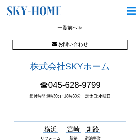
中田南5丁目Ⅱ★20190427
一覧
前へ≫
お問い合わせ
株式会社SKYホーム
☎045-628-9799
受付時間:9時30分~18時30分 定休日:水曜日
〒232-0052 神奈川県横浜市南区井土ヶ谷中町37番1 国土交通大
臣（１）第10277号
横浜
宮崎
釧路
リフォーム
新築
宿泊事業