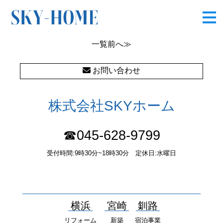
図1 I
一覧
前へ≫
お問い合わせ
株式会社SKYホーム
☎045-628-9799
受付時間:9時30分~18時30分 定休日:水曜日
〒232-0052 神奈川県横浜市南区井土ヶ谷中町37番1 国土交通大
臣（１）第10277号
横浜
宮崎
釧路
リフォーム
新築
宿泊事業