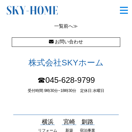
図5
一覧
前へ≫
お問い合わせ
株式会社SKYホーム
☎045-628-9799
受付時間:9時30分~18時30分 定休日:水曜日
〒232-0052 神奈川県横浜市南区井土ヶ谷中町37番1 国土交通大
臣（１）第10277号
横浜
宮崎
釧路
リフォーム
新築
宿泊事業