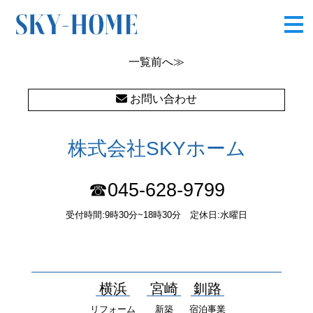
東久保町Ⅳ20190601
一覧
前へ≫
お問い合わせ
株式会社SKYホーム
☎045-628-9799
受付時間:9時30分~18時30分 定休日:水曜日
〒232-0052 神奈川県横浜市南区井土ヶ谷中町37番1 国土交通大
臣（１）第10277号
横浜
宮崎
釧路
リフォーム
新築
宿泊事業