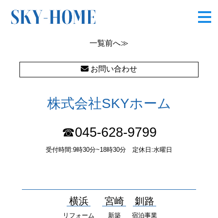
柏尾町イメージパース★ (2)
一覧
前へ≫
お問い合わせ
株式会社SKYホーム
☎045-628-9799
受付時間:9時30分~18時30分 定休日:水曜日
〒232-0052 神奈川県横浜市南区井土ヶ谷中町37番1 国土交通大
臣（１）第10277号
横浜
宮崎
釧路
リフォーム
新築
宿泊事業