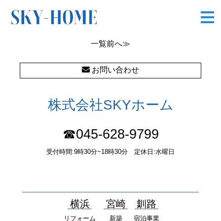
芹が谷5丁目Ⅱ2
一覧
前へ≫
お問い合わせ
株式会社SKYホーム
☎045-628-9799
受付時間:9時30分~18時30分 定休日:水曜日
〒232-0052 神奈川県横浜市南区井土ヶ谷中町37番1 国土交通大
臣（１）第10277号
横浜
宮崎
釧路
リフォーム
新築
宿泊事業