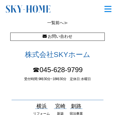
kitchen
一覧
前へ≫
お問い合わせ
株式会社SKYホーム
☎045-628-9799
受付時間:9時30分~18時30分 定休日:水曜日
〒232-0052 神奈川県横浜市南区井土ヶ谷中町37番1 国土交通大
臣（１）第10277号
横浜
宮崎
釧路
リフォーム
新築
宿泊事業