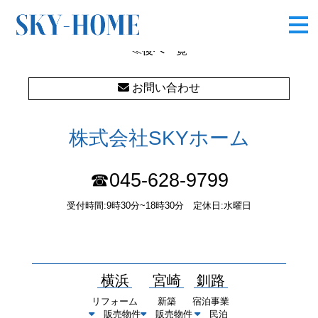
トイレ
≪後へ
一覧
お問い合わせ
株式会社SKYホーム
☎045-628-9799
受付時間:9時30分~18時30分 定休日:水曜日
〒232-0052 神奈川県横浜市南区井土ヶ谷中町37番1 国土交通大
臣（１）第10277号
横浜
宮崎
釧路
リフォーム
新築
宿泊事業
販売物件
販売物件
民泊