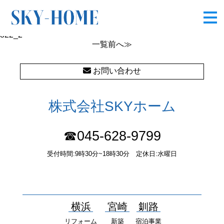
822_2
822_2
一覧
前へ≫
お問い合わせ
株式会社SKYホーム
☎045-628-9799
受付時間:9時30分~18時30分 定休日:水曜日
〒232-0052 神奈川県横浜市南区井土ヶ谷中町37番1 国土交通大
臣（１）第10277号
横浜
宮崎
釧路
リフォーム
新築
宿泊事業