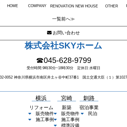
CIMG3588
HOME
COMPANY
RENOVATION
NEW HOUSE
OTHER
一覧
前へ≫
お問い合わせ
株式会社SKYホーム
☎045-628-9799
受付時間:9時30分~18時30分 定休日:水曜日
232-0052 神奈川県横浜市南区井土ヶ谷中町37番1 国土交通大臣（１）第1027
横浜
宮崎
釧路
リフォーム
新築
宿泊事業
販売物件
販売物件
民泊
施工事例
施工事例
標準設備