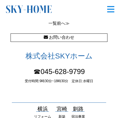
CIMG5284
一覧
前へ≫
お問い合わせ
株式会社SKYホーム
☎045-628-9799
受付時間:9時30分~18時30分 定休日:水曜日
〒232-0052 神奈川県横浜市南区井土ヶ谷中町37番1 国土交通大
臣（１）第10277号
横浜
宮崎
釧路
リフォーム
新築
宿泊事業