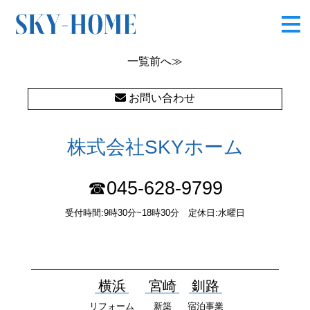
CIMG7356
一覧
前へ≫
お問い合わせ
株式会社SKYホーム
☎045-628-9799
受付時間:9時30分~18時30分 定休日:水曜日
〒232-0052 神奈川県横浜市南区井土ヶ谷中町37番1 国土交通大
臣（１）第10277号
横浜
宮崎
釧路
リフォーム
新築
宿泊事業