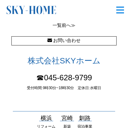
CIMG7870
一覧
前へ≫
お問い合わせ
株式会社SKYホーム
☎045-628-9799
受付時間:9時30分~18時30分 定休日:水曜日
〒232-0052 神奈川県横浜市南区井土ヶ谷中町37番1 国土交通大
臣（１）第10277号
横浜
宮崎
釧路
リフォーム
新築
宿泊事業