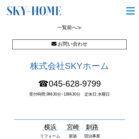
上町★
一覧
前へ≫
お問い合わせ
株式会社SKYホーム
☎045-628-9799
受付時間:9時30分~18時30分 定休日:水曜日
〒232-0052 神奈川県横浜市南区井土ヶ谷中町37番1 国土交通大
臣（１）第10277号
横浜
宮崎
釧路
リフォーム
新築
宿泊事業