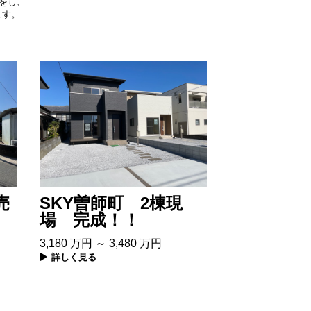
入をし、
ます。
売
SKY曽師町 2棟現
場 完成！！
3,180
万円
～
3,480
万円
詳しく見る