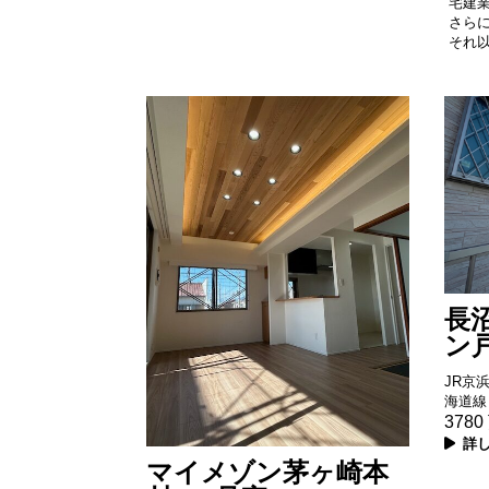
宅建
さら
それ
長
ン
JR京
海道線
3780
詳
マイメゾン茅ヶ崎本