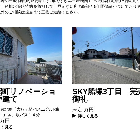
業者の一般的瑕疵担保責任は2年ですが
第三者機関JIOの既存住宅瑕疵保険加
に、給排水管路特約を負担して、
見えない所の保証と5年間保証がついており
以外のご相談は担当まで直接ご連絡ください。
SKY船塚3丁目 完
沼町リノベーショ
御礼
戸建て
未定
万円
浜東北線「大船」駅バス12分/JR東
「戸塚」駅バス１４分
詳しく見る
万円
しく見る