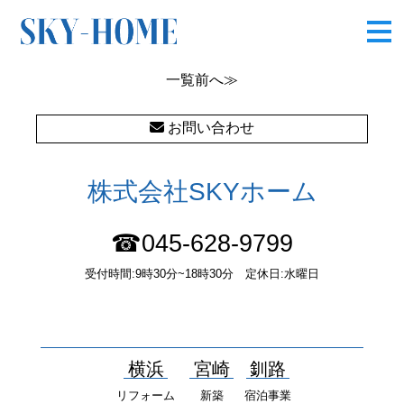
六浦東１丁目Ⅱ
一覧
前へ≫
お問い合わせ
株式会社SKYホーム
☎045-628-9799
受付時間:9時30分~18時30分 定休日:水曜日
〒232-0052 神奈川県横浜市南区井土ヶ谷中町37番1 国土交通大
臣（１）第10277号
横浜
宮崎
釧路
リフォーム
新築
宿泊事業