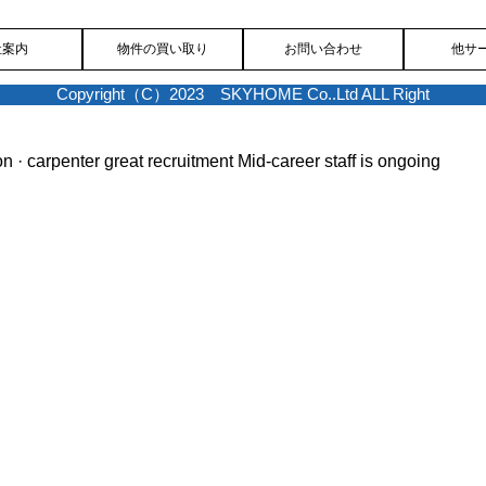
社案内
物件の買い取り
お問い合わせ
他サ
Copyright（C）2023 SKYHOME Co..Ltd ALL Right
on · carpenter great recruitment
Mid-career staff is ongoing