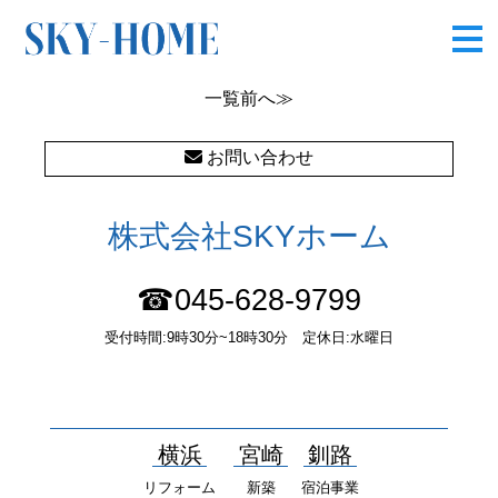
図1
一覧
前へ≫
お問い合わせ
株式会社SKYホーム
☎045-628-9799
受付時間:9時30分~18時30分 定休日:水曜日
〒232-0052 神奈川県横浜市南区井土ヶ谷中町37番1 国土交通大
臣（１）第10277号
横浜
宮崎
釧路
リフォーム
新築
宿泊事業