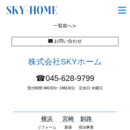
図3
一覧
前へ≫
お問い合わせ
株式会社SKYホーム
☎045-628-9799
受付時間:9時30分~18時30分 定休日:水曜日
〒232-0052 神奈川県横浜市南区井土ヶ谷中町37番1 国土交通大
臣（１）第10277号
横浜
宮崎
釧路
リフォーム
新築
宿泊事業