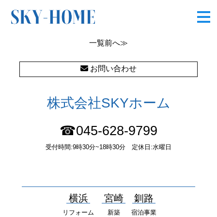
岡津町Ⅲ☆20190514
一覧
前へ≫
お問い合わせ
株式会社SKYホーム
☎045-628-9799
受付時間:9時30分~18時30分 定休日:水曜日
〒232-0052 神奈川県横浜市南区井土ヶ谷中町37番1 国土交通大
臣（１）第10277号
横浜
宮崎
釧路
リフォーム
新築
宿泊事業