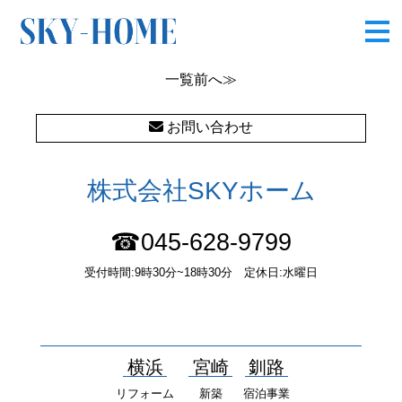
東本郷6丁目0218
一覧
前へ≫
お問い合わせ
株式会社SKYホーム
☎045-628-9799
受付時間:9時30分~18時30分 定休日:水曜日
〒232-0052 神奈川県横浜市南区井土ヶ谷中町37番1 国土交通大
臣（１）第10277号
横浜
宮崎
釧路
リフォーム
新築
宿泊事業