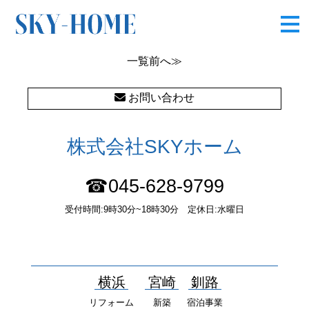
浴室
一覧
前へ≫
お問い合わせ
株式会社SKYホーム
☎045-628-9799
受付時間:9時30分~18時30分 定休日:水曜日
〒232-0052 神奈川県横浜市南区井土ヶ谷中町37番1 国土交通大
臣（１）第10277号
横浜
宮崎
釧路
リフォーム
新築
宿泊事業