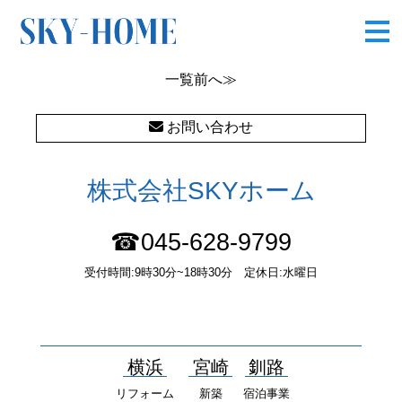
長尾台町190430
一覧
前へ≫
お問い合わせ
株式会社SKYホーム
☎045-628-9799
受付時間:9時30分~18時30分 定休日:水曜日
〒232-0052 神奈川県横浜市南区井土ヶ谷中町37番1 国土交通大
臣（１）第10277号
横浜
宮崎
釧路
リフォーム
新築
宿泊事業