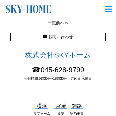
HP用
一覧
前へ≫
お問い合わせ
株式会社SKYホーム
☎045-628-9799
受付時間:9時30分~18時30分 定休日:水曜日
〒232-0052 神奈川県横浜市南区井土ヶ谷中町37番1 国土交通大
臣（１）第10277号
横浜
宮崎
釧路
リフォーム
新築
宿泊事業