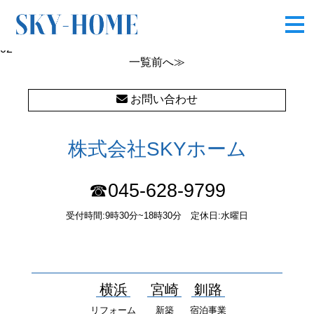
02
02
一覧
前へ≫
お問い合わせ
株式会社SKYホーム
☎045-628-9799
受付時間:9時30分~18時30分 定休日:水曜日
〒232-0052 神奈川県横浜市南区井土ヶ谷中町37番1 国土交通大
臣（１）第10277号
横浜
宮崎
釧路
リフォーム
新築
宿泊事業