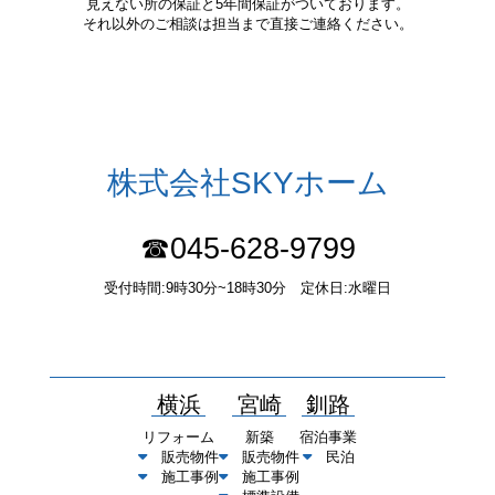
見えない所の保証と5年間保証がついております。
それ以外のご相談は担当まで直接ご連絡ください。
株式会社SKYホーム
☎045-628-9799
受付時間:9時30分~18時30分 定休日:水曜日
〒232-0052 神奈川県横浜市南区井土ヶ谷中町37番1 国土交通大
臣（１）第10277号
横浜
宮崎
釧路
リフォーム
新築
宿泊事業
販売物件
販売物件
民泊
施工事例
施工事例