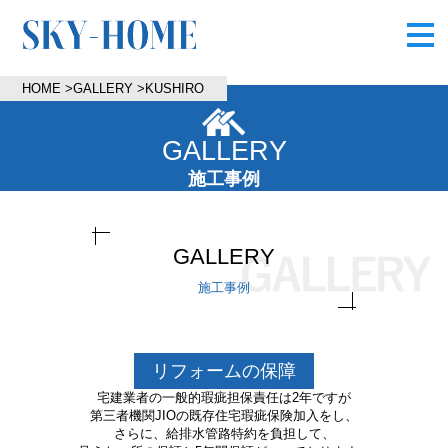
HOME
>
GALLERY
>
KUSHIRO
GALLERY
施工事例
GALLERY
施工事例
リフォームの保障
宅建業者の一般的瑕疵担保責任は2年ですが
第三者機関JIOの既存住宅瑕疵保険加入をし、
さらに、給排水管路特約を負担して、