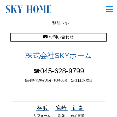
IMG_5461
一覧
前へ≫
お問い合わせ
株式会社SKYホーム
☎045-628-9799
受付時間:9時30分~18時30分 定休日:水曜日
〒232-0052 神奈川県横浜市南区井土ヶ谷中町37番1 国土交通大
臣（１）第10277号
横浜
宮崎
釧路
リフォーム
新築
宿泊事業