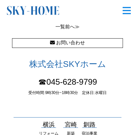
OLYMPUS DIGITAL CAMERA
一覧
前へ≫
お問い合わせ
株式会社SKYホーム
☎045-628-9799
受付時間:9時30分~18時30分 定休日:水曜日
〒232-0052 神奈川県横浜市南区井土ヶ谷中町37番1 国土交通大
臣（１）第10277号
横浜
宮崎
釧路
リフォーム
新築
宿泊事業