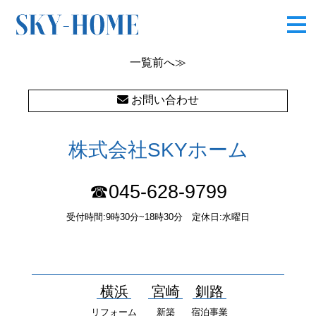
OLYMPUS DIGITAL CAMERA
一覧
前へ≫
お問い合わせ
株式会社SKYホーム
☎045-628-9799
受付時間:9時30分~18時30分 定休日:水曜日
〒232-0052 神奈川県横浜市南区井土ヶ谷中町37番1 国土交通大
臣（１）第10277号
横浜
宮崎
釧路
リフォーム
新築
宿泊事業