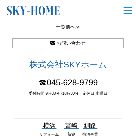
OLYMPUS DIGITAL CAMERA
一覧
前へ≫
お問い合わせ
株式会社SKYホーム
☎045-628-9799
受付時間:9時30分~18時30分 定休日:水曜日
〒232-0052 神奈川県横浜市南区井土ヶ谷中町37番1 国土交通大
臣（１）第10277号
横浜
宮崎
釧路
リフォーム
新築
宿泊事業