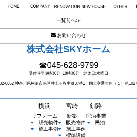
OLYMPUS DIGITAL CAMERA
HOME
COMPANY
RENOVATION
NEW HOUSE
OTHER
一覧
前へ≫
お問い合わせ
株式会社SKYホーム
☎045-628-9799
受付時間:9時30分~18時30分 定休日:水曜日
232-0052 神奈川県横浜市南区井土ヶ谷中町37番1 国土交通大臣（１）第1027
横浜
宮崎
釧路
リフォーム
新築
宿泊事業
販売物件
販売物件
民泊
施工事例
施工事例
標準設備