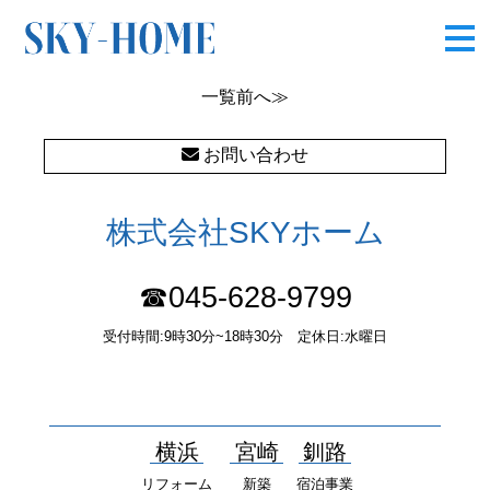
OLYMPUS DIGITAL CAMERA
一覧
前へ≫
お問い合わせ
株式会社SKYホーム
☎045-628-9799
受付時間:9時30分~18時30分 定休日:水曜日
〒232-0052 神奈川県横浜市南区井土ヶ谷中町37番1 国土交通大
臣（１）第10277号
横浜
宮崎
釧路
リフォーム
新築
宿泊事業