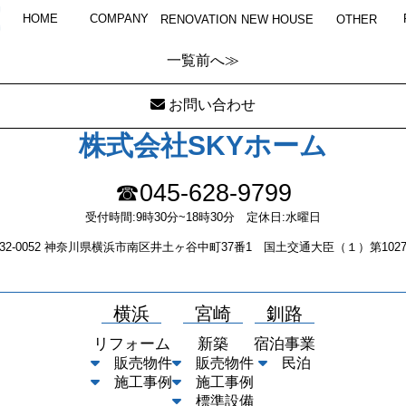
OLYMPUS DIGITAL CAMERA
HOME
COMPANY
RENOVATION
NEW HOUSE
OTHER
一覧
前へ≫
お問い合わせ
株式会社SKYホーム
☎045-628-9799
受付時間:9時30分~18時30分 定休日:水曜日
232-0052 神奈川県横浜市南区井土ヶ谷中町37番1 国土交通大臣（１）第1027
横浜
宮崎
釧路
リフォーム
新築
宿泊事業
販売物件
販売物件
民泊
施工事例
施工事例
標準設備