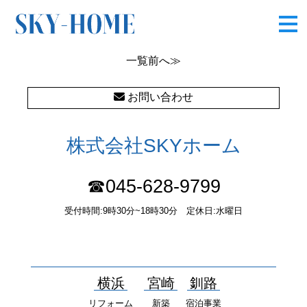
OLYMPUS DIGITAL CAMERA
一覧
前へ≫
お問い合わせ
株式会社SKYホーム
☎045-628-9799
受付時間:9時30分~18時30分 定休日:水曜日
〒232-0052 神奈川県横浜市南区井土ヶ谷中町37番1 国土交通大
臣（１）第10277号
横浜
宮崎
釧路
リフォーム
新築
宿泊事業