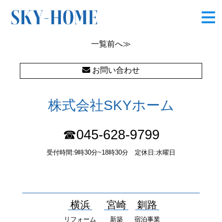
P1200363
一覧
前へ≫
お問い合わせ
株式会社SKYホーム
☎045-628-9799
受付時間:9時30分~18時30分 定休日:水曜日
〒232-0052 神奈川県横浜市南区井土ヶ谷中町37番1 国土交通大
臣（１）第10277号
横浜
宮崎
釧路
リフォーム
新築
宿泊事業