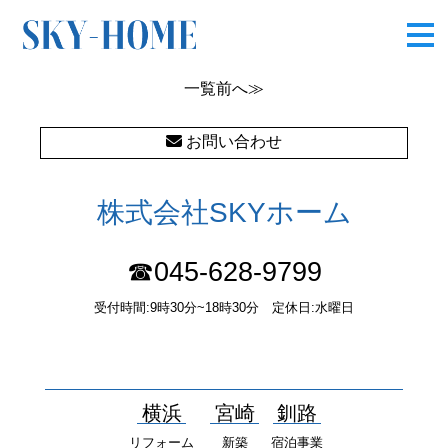
P1270106
一覧
前へ≫
お問い合わせ
株式会社SKYホーム
☎045-628-9799
受付時間:9時30分~18時30分 定休日:水曜日
〒232-0052 神奈川県横浜市南区井土ヶ谷中町37番1 国土交通大
臣（１）第10277号
横浜
宮崎
釧路
リフォーム
新築
宿泊事業