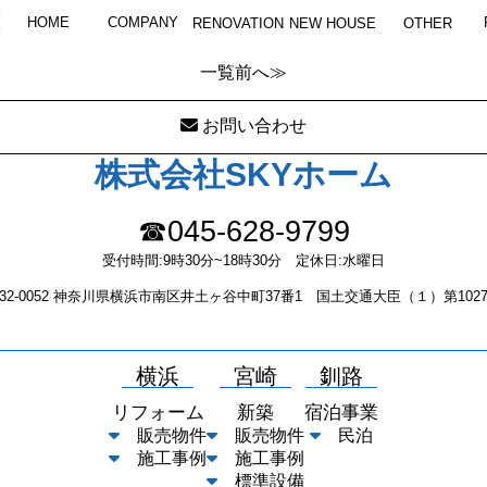
resizeImageJD27ETJU
HOME
COMPANY
RENOVATION
NEW HOUSE
OTHER
一覧
前へ≫
お問い合わせ
株式会社SKYホーム
☎045-628-9799
受付時間:9時30分~18時30分 定休日:水曜日
232-0052 神奈川県横浜市南区井土ヶ谷中町37番1 国土交通大臣（１）第1027
横浜
宮崎
釧路
リフォーム
新築
宿泊事業
販売物件
販売物件
民泊
施工事例
施工事例
標準設備