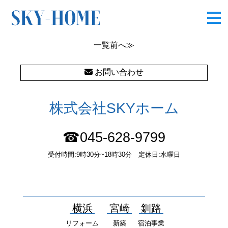
CIMG5281
一覧
前へ≫
お問い合わせ
株式会社SKYホーム
☎045-628-9799
受付時間:9時30分~18時30分 定休日:水曜日
〒232-0052 神奈川県横浜市南区井土ヶ谷中町37番1 国土交通大
臣（１）第10277号
横浜
宮崎
釧路
リフォーム
新築
宿泊事業