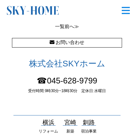
CIMG5931
一覧
前へ≫
お問い合わせ
株式会社SKYホーム
☎045-628-9799
受付時間:9時30分~18時30分 定休日:水曜日
〒232-0052 神奈川県横浜市南区井土ヶ谷中町37番1 国土交通大
臣（１）第10277号
横浜
宮崎
釧路
リフォーム
新築
宿泊事業