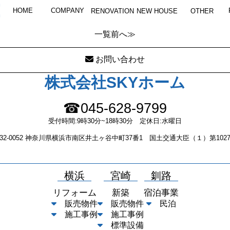
CIMG7869
HOME
COMPANY
RENOVATION
NEW HOUSE
OTHER
一覧
前へ≫
お問い合わせ
株式会社SKYホーム
☎045-628-9799
受付時間:9時30分~18時30分 定休日:水曜日
232-0052 神奈川県横浜市南区井土ヶ谷中町37番1 国土交通大臣（１）第1027
横浜
宮崎
釧路
リフォーム
新築
宿泊事業
販売物件
販売物件
民泊
施工事例
施工事例
標準設備