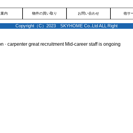
社案内
物件の買い取り
お問い合わせ
他サ
Copyright（C）2023 SKYHOME Co..Ltd ALL Right
on · carpenter great recruitment
Mid-career staff is ongoing