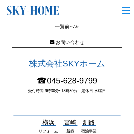
ctQ32WGLmGTApv81550802710
一覧
前へ≫
お問い合わせ
株式会社SKYホーム
☎045-628-9799
受付時間:9時30分~18時30分 定休日:水曜日
〒232-0052 神奈川県横浜市南区井土ヶ谷中町37番1 国土交通大
臣（１）第10277号
横浜
宮崎
釧路
リフォーム
新築
宿泊事業