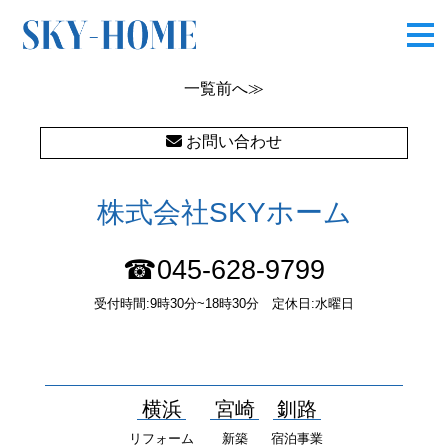
DSC00503
一覧
前へ≫
お問い合わせ
株式会社SKYホーム
☎045-628-9799
受付時間:9時30分~18時30分 定休日:水曜日
〒232-0052 神奈川県横浜市南区井土ヶ谷中町37番1 国土交通大
臣（１）第10277号
横浜
宮崎
釧路
リフォーム
新築
宿泊事業