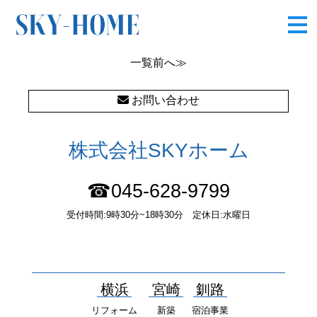
IMG_7237
一覧
前へ≫
お問い合わせ
株式会社SKYホーム
☎045-628-9799
受付時間:9時30分~18時30分 定休日:水曜日
〒232-0052 神奈川県横浜市南区井土ヶ谷中町37番1 国土交通大
臣（１）第10277号
横浜
宮崎
釧路
リフォーム
新築
宿泊事業