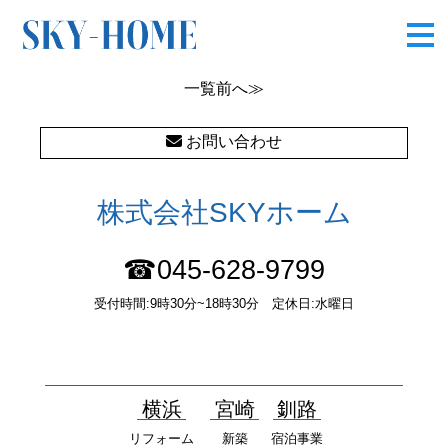
OLYMPUS DIGITAL CAMERA
一覧
前へ≫
お問い合わせ
株式会社SKYホーム
☎045-628-9799
受付時間:9時30分~18時30分 定休日:水曜日
〒232-0052 神奈川県横浜市南区井土ヶ谷中町37番1 国土交通大
臣（１）第10277号
横浜
宮崎
釧路
リフォーム
新築
宿泊事業