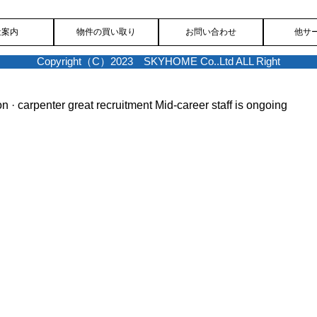
社案内
物件の買い取り
お問い合わせ
他サ
Copyright（C）2023 SKYHOME Co..Ltd ALL Right
on · carpenter great recruitment
Mid-career staff is ongoing