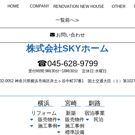
OLYMPUS DIGITAL CAMERA
HOME
COMPANY
RENOVATION
NEW HOUSE
OTHER
一覧
前へ≫
お問い合わせ
株式会社SKYホーム
☎045-628-9799
受付時間:9時30分~18時30分 定休日:水曜日
232-0052 神奈川県横浜市南区井土ヶ谷中町37番1 国土交通大臣（１）第1027
横浜
宮崎
釧路
リフォーム
新築
宿泊事業
販売物件
販売物件
民泊
施工事例
施工事例
標準設備